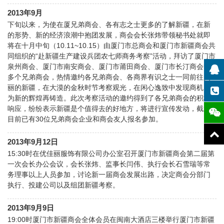
2013年9月
下旬以来，为使在厦兄弟商会、各有志之士更多的了解新疆，在新
的形势、新的经济浪潮中抱团发展，商会会长张炜带领秘书处就即
将在十月中旬（10.11~10.15）由厦门市总商会和厦门市新疆商会共
同组织的“赴新疆生产建设兵团农七师商务考察”活动，拜访了厦门市
泉州商会、厦门市南安商会、厦门市莆田商会、厦门市长汀商会等
多个兄弟商会，热情邀约各兄弟商会、各商界有识之士一同前往美
丽的新疆，在大漠的金秋时节考察观光，在闲心逸致中发现商机，
为新的辉煌再铸造。此次考察活动的邀约得到了各兄弟商会的积极
响应，纷纷表示新疆是个值得去的好地方，将进行宣传发动，截止
目前已有30位兄弟商会企业和商会友人报名参加。
2013年9月12日
15:30时在优佳丽服饰有限公司办公室召开厦门市新疆商会第二届第
一次会长办公会议，会长张炜、监事长闫伟、执行会长石雪瑞等常
务理事以上人员参加，讨论新一届商会发展出路，决定商会分部门
执行、投建公司以及组团新疆考察。
2013年9月9日
19:00时厦门市新疆商会全体会员在闽南大酒店三楼举行厦门市新疆