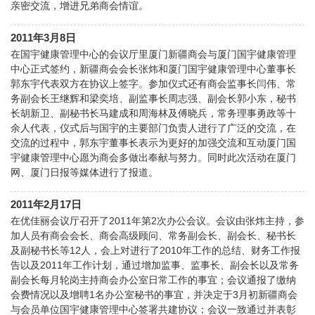
亲密交流，增进兄弟商会情谊。
2011年3月8日
在国宇健康管理中心的会议厅里厦门新疆商会与厦门国宇健康管理
中心正式签约，新疆商会会长张炜和厦门国宇健康管理中心董事长
郭东宇代表双方在协议上签字。参加仪式还有商会监事长闫伟、常
务副会长王继辉和梁奕培、副监事长周志强、副会长郭小东，秘书
长胡新卫、副秘书长马建成和周海林及傅晓兵，常务理事勇政等十
余人代表，仪式后与国宇的主要部门负责人进行了广泛的交流，在
交流的过程中，郭东宇董事长表示为更好的加强交流和互动厦门国
宇健康管理中心愿为商会多做出奉献与努力。同时此次活动在厦门
网、厦门日报等媒体进行了报道。
2011年2月17日
在优佳丽会议厅召开了2011年第2次办公会议。会议由张炜主持，参
加人员有商会会长、商会高级顾问、常务副会长、副会长、秘书长
及副秘书长等12人，会上对进行了2010年工作的总结、财务工作报
告以及2011年工作计划，通过增加监事、监事长、副会长以及常务
副会长每月轮岗主持商会办公室日常工作的事宜；会议通报了缴纳
会费情况以及增聘1名办公室秘书的事宜，并决定于3月初新疆商会
与会员单位国宇健康管理中心签署共建协议；会议一致通过并表彰