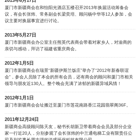
2013年6月17日
厦门市新疆商会在和怡阳光酒店五楼召开2013年换届活动筹备会
议，有会长张炜、常务副会长梁奕培、顾问杨中华等12人参加，会
议主要对换届事宜进行讨论。
2013年5月27日
厦门市新疆商会办公室主任熊英代表商会带着对家乡人，对渝商的
亲切与感动，拜访了福建省重庆商会。
2012年1月5日
厦门市新疆商会在瑞景“新疆伊斯兰饭庄”举办了“2012年新春联谊
会”，参会人员除了本会的所有会员，还有商会的顾问和厦门市相关
领导与朋友近130人。整个晚会充满了浓郁的新疆异域风情！
2012年1月1日
厦门市新疆商会会址搬迁至厦门市莲花南路香江花园翡翠阁36F。
2011年12月24日
新疆商会高级顾问陈天友，秘书长胡新卫带着商会会员及部分企业
家一行近20人，分别参观了会长张炜的中兰通电梯工业有限责任公
司及副监事长周志强的溢盛环保科技有限公司。